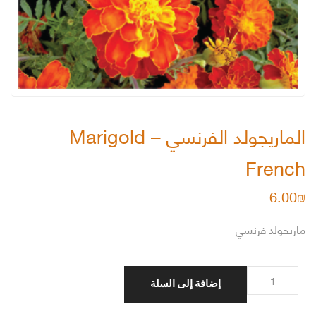
الماريجولد الفرنسي – Marigold
French
6.00
₪
ماريجولد فرنسي
كمية
إضافة إلى السلة
الماريجولد
الفرنسي