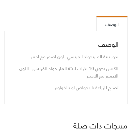
-
Marigold
French
الوصف
الوصف
بذور نبتة الماريجولد الفرنسي- لون اصفر مع احمر
الكيس يحوي 10 بذرات لنبتة الماريجولد الفرنسي- اللون
الاصفر مع الاحمر
تصلح للزراعة بالاحواض او بالقواوير.
منتجات ذات صلة