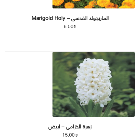
الماريجولد القدسي – Marigold Holy
6.00
₪
زهرة الخزامى – ابيض
15.00
₪