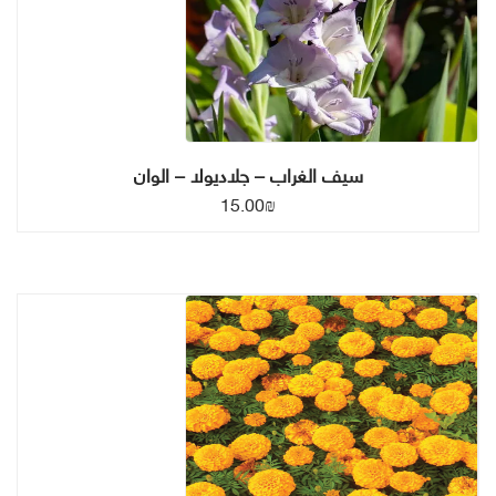
سيف الغراب – جلاديولا – الوان
15.00
₪