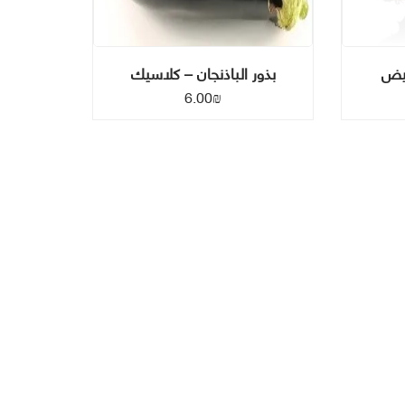
بيض
بذور الباذنجان – كلاسيك
6.00
₪