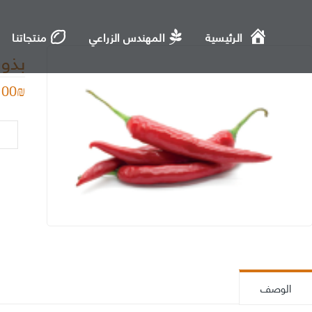
الرئيسية
المهندس الزراعي
منتجاتنا
بذور
.00
₪
كمية
بذور
الفل
حار
الوصف