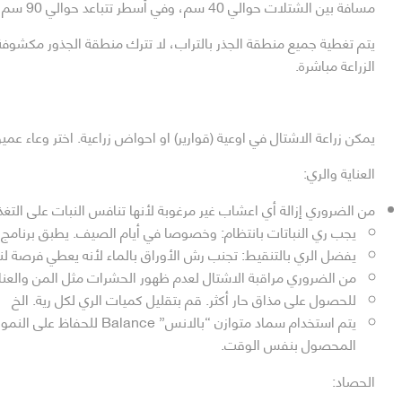
مسافة بين الشتلات حوالي 40 سم، وفي أسطر تتباعد حوالي 90 سم بين كل سطر.
يتم تغطية جميع منطقة الجذر بالتراب، لا تترك منطقة الجذور مكشوفة
الزراعة مباشرة.
يمكن زراعة الاشتال في اوعية (قوارير) او احواض زراعية. اختر وعاء عميق بحوالي 50 سم لزراعة 
العناية والري:
من الضروري إزالة أي اعشاب غير مرغوبة لأنها تنافس النبات على التغذي
يجب ري النباتات بانتظام: وخصوصا في أيام الصيف. يطبق برنامج 
يفضل الري بالتنقيط: تجنب رش الأوراق بالماء لأنه يعطي فرصة ل
من الضروري مراقبة الاشتال لعدم ظهور الحشرات مثل المن والعنا
للحصول على مذاق حار أكثر. قم بتقليل كميات الري لكل رية. الخ
يتم استخدام سماد متوازن “بالانس”
المحصول بنفس الوقت.
الحصاد: