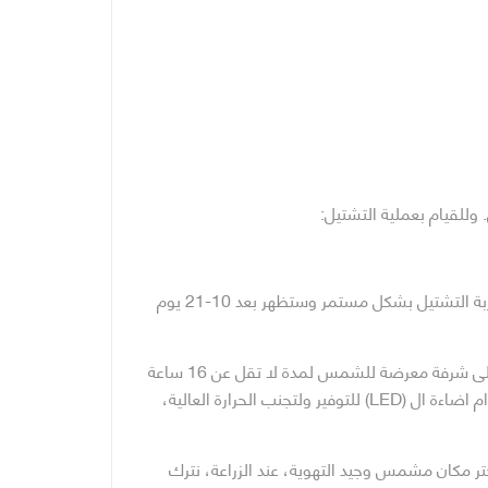
 وللقيام بعملية التشتيل:
نقوم بوضع بذرة واحدة بكاس التشتيل وبعمق 1 سم. نقوم بترطيب تربة التشتيل بشكل مستمر وستظهر بعد 10-21 يوم
بعد الانبات (عند وصول النبتة لارتفاع 10 سم) يتم وضع النباتات اما على شرفة معرضة للشمس لمدة لا تقل عن 16 ساعة
او وضعها تحت الاضاءة الصناعية لمدة 16 ساعة يوميا ويفضل استخدام اضاءة ال (LED) للتوفير ولتجنب الحرارة العالية،
ختر مكان مشمس وجيد التهوية، عند الزراعة، نترك