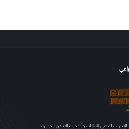
راعي
 الإنترنت لمحبي النباتات وأصحاب الايادي الخضراء