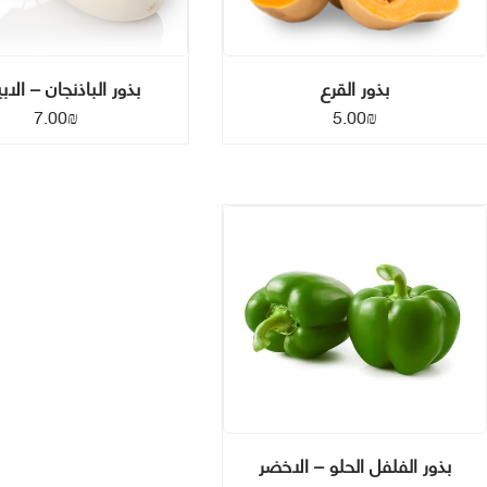
بذور القرع
بذور الباذنجان – الا
7.00
₪
5.00
₪
بذور الفلفل الحلو – الاخضر