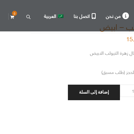
0
من نحن
اتصل بنا
العربية
لب – ابيض
15
لحجز (طلب مسبق)
إضافة إلى السلة
ب