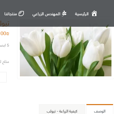
الرئيسية
المهندس الزراعي
منتجاتنا
تيو
.00
₪
5 ابصال زهرة التيولب الابيض
متاح ل
كمية
تيول
-
ابيض
الوصف
كيفية الزراعة - تيولب