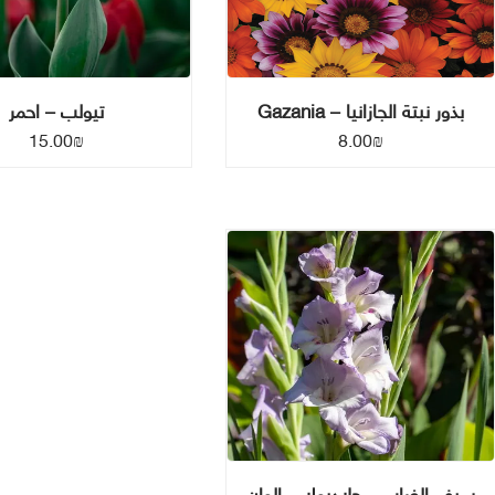
بذور نبتة الجازانيا – Gazania
تيولب – احمر
15.00
₪
8.00
₪
سيف الغراب – جلاديولا – الوان