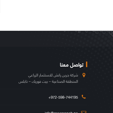
تواصل معنا
شركة جرين رانش للاستثمار الزراعي
المنطقة الصناعية – بيت فوريك – نابلس
972-598-744195+
info@greenranch.ps