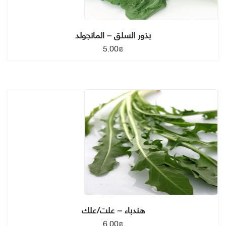
بذور السلق – المانجولد
5.00
₪
هندباء – علت/علك
6.00
₪