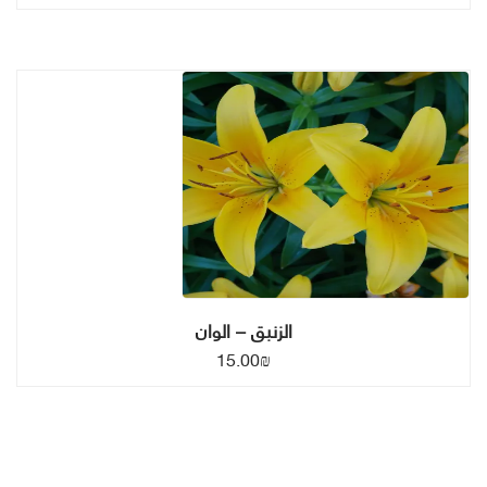
الزنبق – الوان
15.00
₪