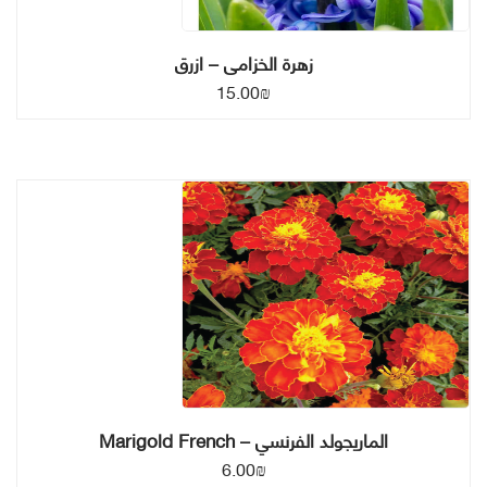
زهرة الخزامى – ازرق
15.00
₪
الماريجولد الفرنسي – Marigold French
6.00
₪