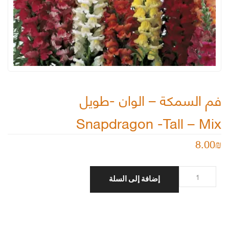
فم السمكة – الوان -طويل
Snapdragon -Tall – Mix
8.00
₪
كمية
إضافة إلى السلة
فم
السمكة
-
الوان