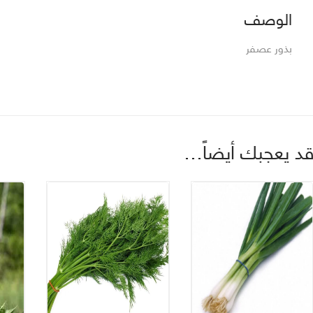
الوصف
بذور عصفر
د يعجبك أيضاً…