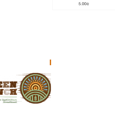
5.00
₪
جرين رانش للاستثمار الز
جرين رانش هو المتجر المثالي عبر