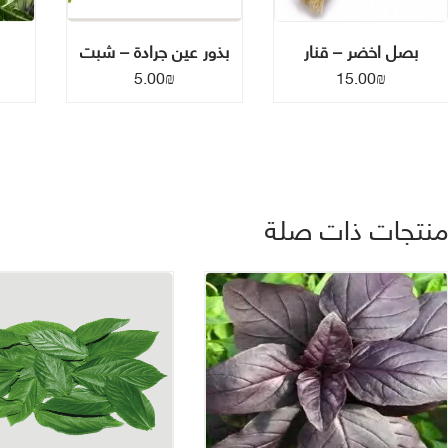
بصل اخضر – قنار
بذور عين جرادة – شبت
5.00
₪
15.00
₪
نتجات ذات صلة