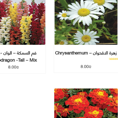
زهرة الاقحوان – Chrysanthemum
فم السمكة – الوان -
dragon -Tall – Mix
تم التقييم
8.00
₪
8.00
₪
1.00
من 5