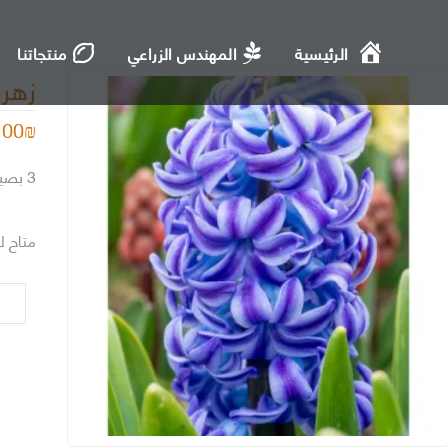
الرئيسية
المهندس الزراعي
منتجاتنا
زهرة
.00
₪
3 بصيلات خزامى ازرق
متاح ل
كمية
زهرة
الخز
-
ازرق