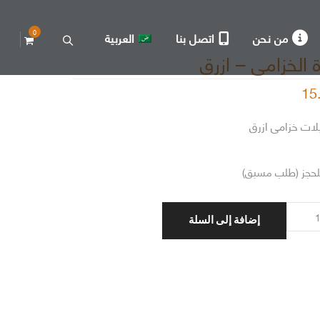
0
من نحن
اتصل بنا
العربية
 الخزامى – ازرق
15
لحجز (طلب مسبق)
إضافة إلى السلة
امى