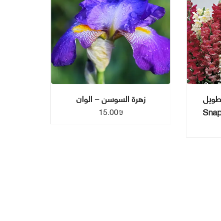
طويل
زهرة السوسن – الوان
Snap
15.00
₪