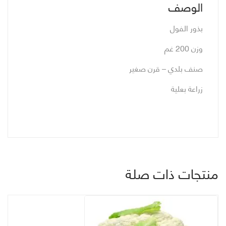
الوصف
بذور الفول
وزن 200 غم
صنف بلدي – قرن صغير
زراعة بعلية
منتجات ذات صلة