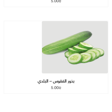
5.00
₪
بذور الفقوس – البلدي
5.00
₪