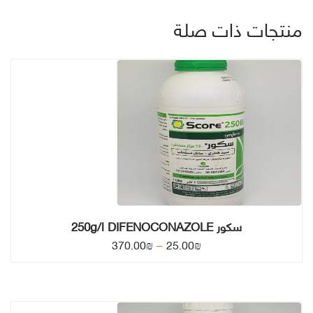
منتجات ذات صلة
سكور 250g/l DIFENOCONAZOLE
ن
–
370.00
₪
25.00
₪
ط
ا
ق