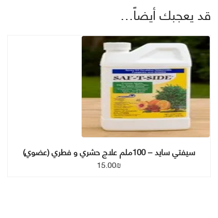
قد يعجبك أيضاً…
سيفتي سايد – 100ملم علاج حشري و فطري (عضوي)
15.00
₪