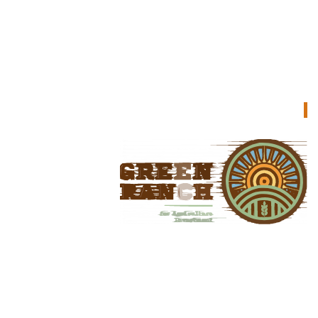
جرين رانش للاستثمار الزراعي
جرين رانش هو المتجر المثالي عبر الإنترنت لمحبي النباتات وأصحاب
الايادي الخضراء وصغار المزارعين وأصحاب الحدائق المنزلية على حدٍ
سواء في البلاد. نحن نقدم مجموعة واسعة من المواد الزراعية عالية
الجودة لتحويل أرضك إلى مشهد أحلام.