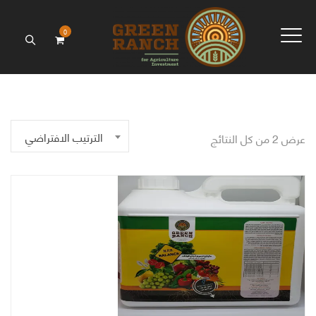
0
الترتيب الافتراضي
عرض ⁦2⁩ من كل النتائج