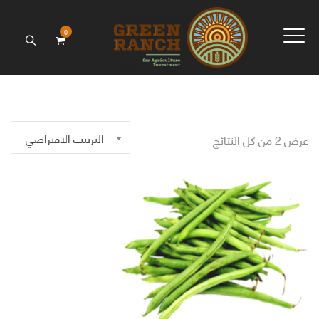
0
الترتيب الافتراضي
عرض ⁦2⁩ من كل النتائج