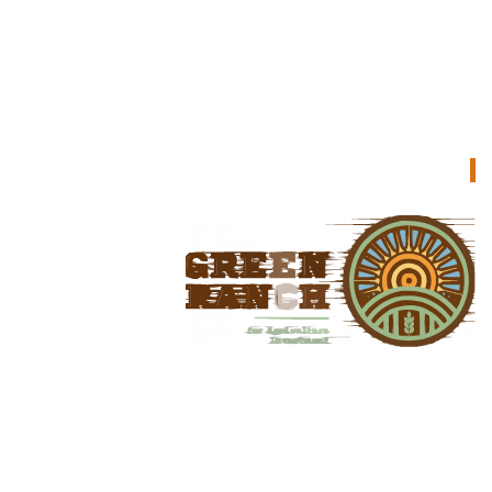
جرين رانش للاستثمار الزراعي
جرين رانش هو المتجر المثالي عبر الإنترنت لمحبي النباتات وأصحاب
الايادي الخضراء وصغار المزارعين وأصحاب الحدائق المنزلية على حدٍ
سواء في البلاد. نحن نقدم مجموعة واسعة من المواد الزراعية عالية
الجودة لتحويل أرضك إلى مشهد أحلام.