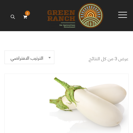
0
الترتيب الافتراضي
عرض ⁦3⁩ من كل النتائج