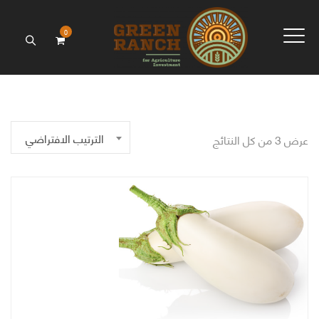
0
الترتيب الافتراضي
عرض ⁦3⁩ من كل النتائج