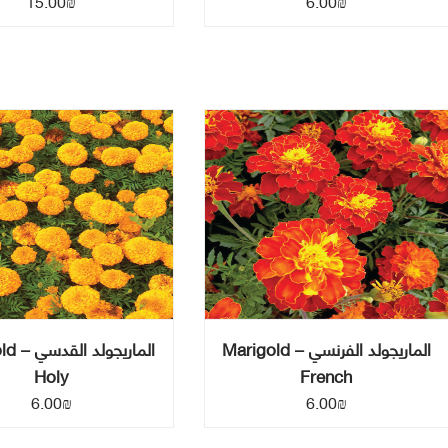
15.00
₪
6.00
₪
الماريجولد الفرنسي – Marigold
الماريج
Holy
French
6.00
₪
6.00
₪