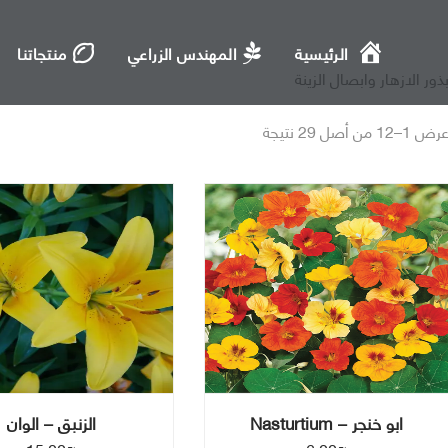
الرئيسية
المهندس الزراعي
منتجاتنا
ذور الازهار وابصال الزينة
رض 1–12 من أصل 29 نتيجة
ابو خنجر – Nasturtium
الزنبق – الوان