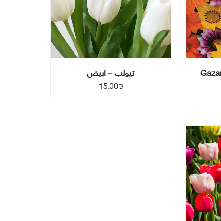
تيولب – ابيض
15.00
₪