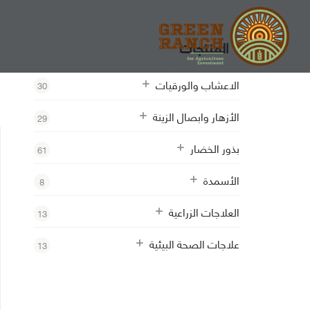
المنتجات
ب
الاعشاب والورقيات
30
ع
الأزهار وابصال الزينة
29
بذور الخضار
61
الأسمدة
8
العلاجات الزراعية
13
علاجات الصحة البيئية
13