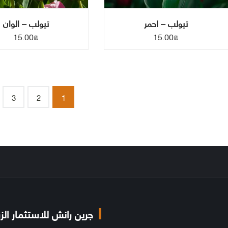
تيولب – احمر
تيولب – الوان
15.00
₪
15.00
₪
3
2
1
جرين رانش للاستثمار الز