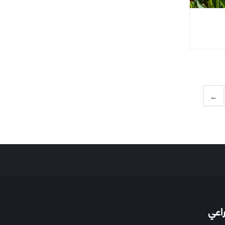
←
راعي