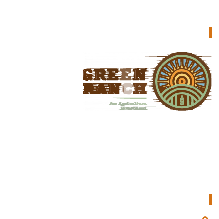
جرين رانش للاستثمار الزراعي
جرين رانش هو المتجر المثالي عبر الإنترنت لمحبي النباتات وأصحاب
الايادي الخضراء وصغار المزارعين وأصحاب الحدائق المنزلية على حدٍ
سواء في البلاد. نحن نقدم مجموعة واسعة من المواد الزراعية عالية
الجودة لتحويل أرضك إلى مشهد أحلام.
تواصل معنا