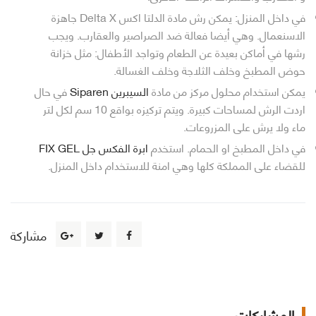
في داخل المنزل: يمكن رش مادة الدلتا اكس Delta X جاهزة
الاسنعمال. وهي أيضا فعالة ضد الصراصير والعقارب. ويجب
رشها في أماكن بعيدة عن الطعام وتواجد الأطفال: مثل خزانة
حوض المطبخ وخلف الثلاجة وخلف الغسالة.
يمكن استخدام محلول مركز من مادة
السيبرين Siparen
في حال
اردت الرش لمساحات كبيرة. ويتم تركيزه بواقع 10 سم لكل لتر
ماء ولا يرش على المزروعات.
في داخل المطبخ او الحمام. استخدم
ابرة الفكس جل FIX GEL
للقضاء على المملكة كلها وهي امنة للاستخدام داخل المنزل.
مشاركة
المشاركات