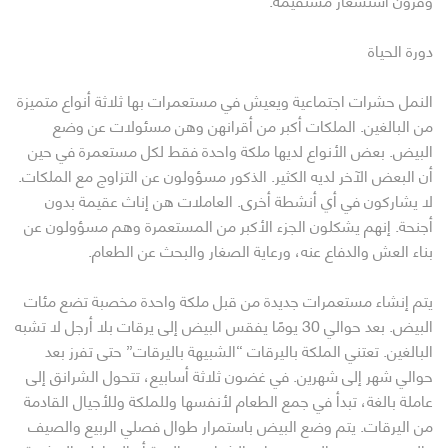
دورة الحياة
النمل حشرات اجتماعية ويعيش في مستعمرات بها ثلاثة أنواع متميزة
من البالغين. الملكات أكبر من أقرانهن وهن مسئولات عن وضع
البيض. بعض الأنواع لديها ملكة واحدة فقط لكل مستعمرة في حين
أن البعض الآخر لديه الكثير. الذكور مسؤولون عن التزاوج مع الملكات.
لا يشاركون في أي أنشطة أخرى. العاملات هن إناث عقيمة بدون
أجنحة. إنهم يشكلون الجزء الأكبر من المستعمرة وهم مسؤولون عن
بناء العش والدفاع عنه، ورعاية الصغار والبحث عن الطعام.
يتم إنشاء مستعمرات جديدة من قبل ملكة واحدة مخصبة تضع مئات
البيض. بعد حوالي 30 يومًا يفقس البيض إلى يرقات بلا أرجل لا تشبه
البالغين. تعتني الملكة باليرقات “الشبيهة باليرقات” حتى تفرز بعد
حوالي شهر إلى شهرين. في غضون ثلاثة أسابيع، تتحول الشرانق إلى
عاملة بالغة، تبدأ في جمع الطعام لأنفسها وللملكة وللأجيال القادمة
من اليرقات. يتم وضع البيض باستمرار طوال فصلي الربيع والصيف