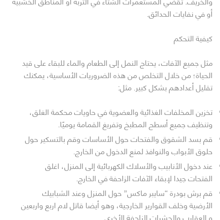
والخريف. تقضي المستعمرات الشتاء في التربة أو المناطق الخشبية
أو في نفايات الحدائق.
كيفية التحكم
مثل جميع الآفات، يحتاج النمل إلى الطعام والماء للبقاء على قيد
الحياة؛ من خلال التخلص من هذه الضروريات الأساسية، يمكنك
تقليل أعدادهم بشكل كبير. مثل:
تخزين المخلفات الغذائية والعضوية في حاويات محكمة الغلق،
وتنظيف جميع أسطح المطبخ وتفريغ القمامة يوميًا.
قم بسد الشقوق والفتحات حول الأساسات وقم بالتسكير حول
حلوق الأبواب والنوافذ لمنع الدخول من الخارج.
عند دخول الأنابيب والأسلاك الكهربائية إلى المنزل، اغلق
الفتحات جيدا لإبقاء الآفات الزاحفة في الخارج.
قم برش بودرة “سايبر ماكس” حول المنزل وعند الشبابيك
الأرضية وخلف القوارير الخارجية، وهو أيضا قاتل لام اربع واربعين
و العقارب والحشرات الزاحفة الأخرى.