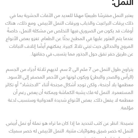
النمل:
يعتبر النمل مفترسًا طبيعيًا مهمًا للعديد من الآفات الحشرية بما في
ذلك يرقات البراغيث والذباب ويرقات النمل الأبيض. ومع ذلك، هناك
أوقات قد يكون من الضروري فيها التخلص من مشكلة النمل، خاصةً
عندما يتم العثور عليها في المطبخ بحثًا عن الطعام. تغزو بعض الأنواع
المروج والحدائق حيث تبني تلالًا كبيرة. يمكنهم أيضًا إتلاف النباتات
عن طريق حفر نفق حول الجذور مما يتسبب في جفافها.
يتراوح طول النمل من 7 ملم الى 2 سم. لديهم ثلاثة أجزاء من الجسم
(الرأس والصدر والبطن) ويكون لونها من الأحمر المصفر إلى الأسود.
معظمها بلا أجنحة، ولكن توجد أشكال مجنحة أثناء “الاحتشاد” أو تكاثر
المستعمرة. النمل له فك يشبه الكماشة ويمكنه أن يعض رغم أن
معظمه لا يفعل ذلك. بعض الأنواع شديدة العدوانية وستسبب لدغة
مؤلمة.
نصيحة: انظر عن كثب لتحديد ما إذا كان ما تراه هو نملة أو نمل أبيض.
النمل له خصر ضيق وهوائيات مثنية. النمل الأبيض له خصر سميك
وقرون استشعار مستقيمة.