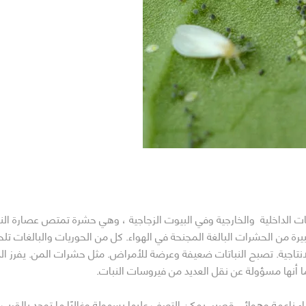
باتات الداخلية والخارجية وفي البيوت الزجاجية ، وهي حشرة تمتص عصارة ال
بيرة من الحشرات البالغة المجنحة في الهواء. كل من الحوريات والبالغات 
تاجية. تصبح النباتات ضعيفة وعرضة للأمراض. مثل حشرات المن. يفرز الذب
 أنها مسؤولة عن نقل العديد من فيروسات النبات.
ثة بأجنحة بيضاء ناعمة وهوائي قصير. يمكن التعرف عليها بسهولة وغالبًا ما توجد ب