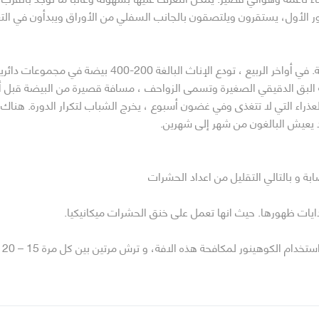
ر الأول، يستقرون ويلتصقون بالجانب السفلي من الأوراق ويبدأون في التغ
تقضي الحوريات الصغيرة الشتاء على أوراق النباتات المضيفة.
، التي تشبه البق الدقيقي الصغيرة وتسمى الزواحف ، مسافة قصيرة من البيضة ق
لة العذراء التي لا تتغذى وفي غضون أسبوع ، يخرج الشباب لتكرار الدورة. هناك
ة و بالتالي التقليل من اعداد الحشرات
دايات ظهورها. حيث انها تعمل على خنق الحشرات ميكانيكيا.
ام