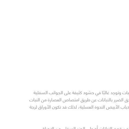
نبات وتوجد غالبًا في حشود كثيفة على الجوانب السفلية
تلحق الضرر بالنباتات عن طريق امتصاص العصارة من النبات
اب الأبيض الندوة العسلية، لذلك قد تكون الأوراق لزجة
القرب من قمم النباتات أو على الجزء السفلي من الاوراق.