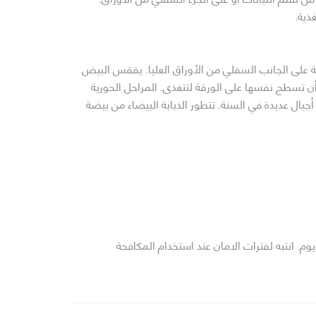
ذية.
 في أواخر الربيع ، تودع الإناث البالغة 200-400 بيضة في مجموعات دائرية على الجانب السفلي من الأوراق العليا. يفقس البيض
بل أن تسطح نفسها على الورقة لتتغذى. المراحل الحورية
 أجيال عديدة في السنة. تتطور الذبابة البيضاء من بيضة
ا المبيدات الحشرية فينصح باستخدامها كملاذ أخير. يمكن استخدام الكوهينور لمكافحة هذه الافة، و ترش مرتين بين كل مرة 15 – 20 يوم. انتبه لفترات الامان عند استخدام المكافحة