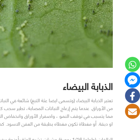
الذبابة البيضاء
تعتبر الذبابة البيضاء (وتسمى ايضا عثة التبغ) شائعة في الن
من الأوراق. عندما يتم إزعاج النباتات المصابة، تطير سحب ك
مما يتسبب في توقف النمو ، واصفرار الأوراق وانخفاض الان
او دبقة. أو مغطاة تكون مغطاه بطبقة من العفن الاسود. كما
البالغات (طولها 1/16 بوصة) حشرات تشبه الع